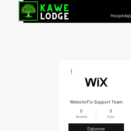
Hospedaj
Plus d'actions
WebsiteFix Support Team
0
0
Abonné
Suivi
S'abonner