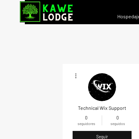
Hospedaj
Más acciones
Technical Wix Support
0
0
seguidores
seguidos
Seguir