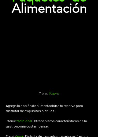
Alimentación
Menú
Kawe
Agrega la opción de alimentación a tu reserva para
disfrutar de
exquisitos platillos.
Menú
tradicional
: Ofrece platos característicos de la
gastronomía costarricense.
Menú
Kawe
: Disfruta de pescados y mariscos frescos,