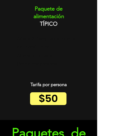
Paquete de
alimentación
TÍPICO
Añade 2 tiempos de comida
del menú típico.
Almuerzo y Cena.
Precio por persona
Tarifa por persona
$50
Paquetes
de