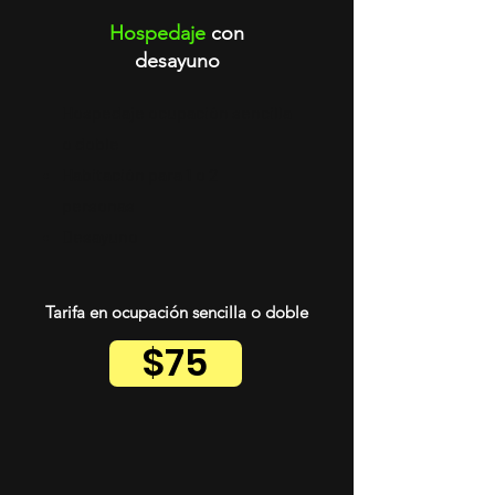
Hospedaje
con
desayuno
Hospedaje ocupación sencilla
o doble
Habitación para 1 o 2
personas
Desayuno
Tarifa en ocupación sencilla o doble
$75